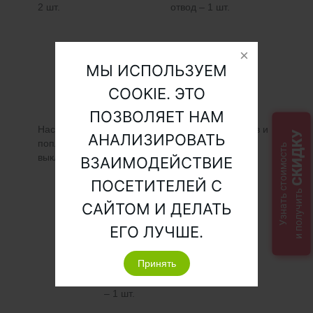
2 шт.
отвод – 1 шт.
МЫ ИСПОЛЬЗУЕМ
COOKIE. ЭТО
ПОЗВОЛЯЕТ НАМ
Насос дренажный с
Комплект фитингов и
СКИДКУ
АНАЛИЗИРОВАТЬ
поплавковым
шлангов
Узнать стоимость
выключателем – 1 шт.
ВЗАИМОДЕЙСТВИЕ
ПОСЕТИТЕЛЕЙ С
и получить
САЙТОМ И ДЕЛАТЬ
ЕГО ЛУЧШЕ.
Принять
Технический паспорт
– 1 шт.