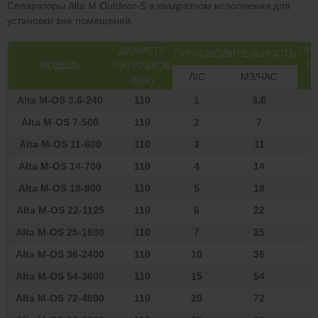
Сепараторы Alta M Outdoor-S в квадратном исполнении для
установки вне помещений
ДИАМЕТР
ПИ
ПРОИЗВОДИТЕЛЬНОСТЬ
МОДЕЛЬ
ПАТРУБКОВ
С
Л/С
М3/ЧАС
(ММ)
Alta М-OS 3,6-240
110
1
3,6
Alta М-OS 7-500
110
2
7
Alta М-OS 11-600
110
3
11
Alta М-OS 14-700
110
4
14
1
Alta М-OS 18-900
110
5
18
Alta М-OS 22-1125
110
6
22
Alta М-OS 25-1680
110
7
25
2
Alta М-OS 36-2400
110
10
36
2
Alta М-OS 54-3600
110
15
54
3
Alta М-OS 72-4800
110
20
72
4