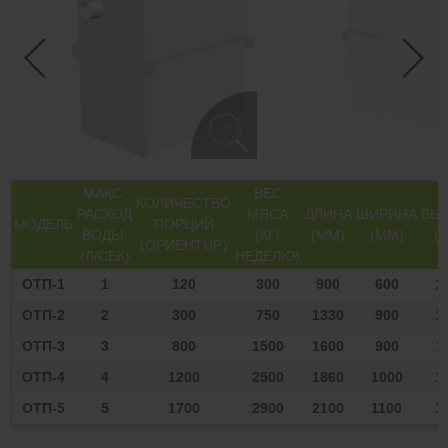
МАКС.
ВЕС
КОЛИЧЕСТВО
РАСХОД
МЯСА
ДЛИНА
ШИРИНА
ВЫ
МОДЕЛЬ
ПОРЦИЙ
ВОДЫ,
(КГ/
(ММ)
(ММ)
(
(ОРИЕНТИР.)
(Л/СЕК)
НЕДЕЛЮ)
ОТП-1
1
120
300
900
600
1
ОТП-2
2
300
750
1330
900
1
ОТП-3
3
800
1500
1600
900
1
ОТП-4
4
1200
2500
1860
1000
1
ОТП-5
5
1700
2900
2100
1100
1