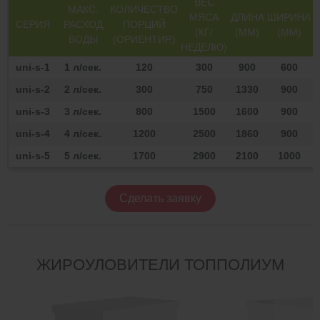
ВЕС
МАКС.
КОЛИЧЕСТВО
МЯСА
ДЛИНА
ШИРИНА
СЕРИЯ
РАСХОД
ПОРЦИЙ
(КГ/
(ММ)
(ММ)
ВОДЫ
(ОРИЕНТИР.)
НЕДЕЛЮ)
uni-s-1
1 л/сек.
120
300
900
600
uni-s-2
2 л/сек.
300
750
1330
900
uni-s-3
3 л/сек.
800
1500
1600
900
uni-s-4
4 л/сек.
1200
2500
1860
900
uni-s-5
5 л/сек.
1700
2900
2100
1000
Сделать заявку
ЖИРОУЛОВИТЕЛИ ТОППОЛИУМ