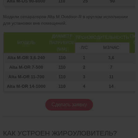
Alta М-OS 90-6000
110
25
90
6
Модели сепараторов Alta М Outdoor-R в круглом исполнении
для установки вне помещений.
ДИАМЕТР
ПИ
ПРОИЗВОДИТЕЛЬНОСТЬ
МОДЕЛЬ
ПАТРУБКОВ
С
Л/С
М3/ЧАС
(ММ)
Alta М-OR 3,6-240
110
1
3,6
Alta М-OR 7-500
110
2
7
Alta М-OR 11-700
110
3
11
Alta М-OR 14-1000
110
4
14
Сделать заявку
КАК УСТРОЕН ЖИРОУЛОВИТЕЛЬ?