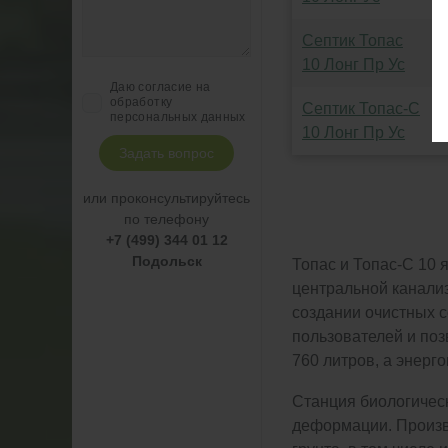
Септик Топас
10 Лонг Пр Ус
Даю согласие на
обработку
Септик Топас-С
персональных данных
10 Лонг Пр Ус
Задать вопрос
или проконсультируйтесь
по телефону
+7 (499) 344 01 12
Подольск
Топас и Топас-С 10 
центральной канали
создании очистных 
пользователей и поз
760 литров, а энерго
Станция биологическ
деформации. Произв