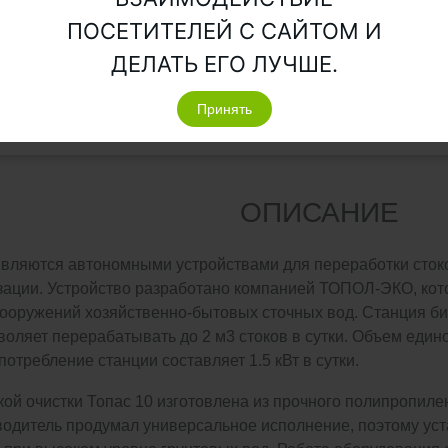
ПОСЕТИТЕЛЕЙ С САЙТОМ И
2
145
2.1
ДЕЛАТЬ ЕГО ЛУЧШЕ.
Принять
1
90
2.1
ОПИСАНИЕ
являются автономными устройствами для переработки стоко
зации. Устройство разработано компанией ТОПОЛ-ЭКО, кото
сооружений хозяйственно-бытовых сточных вод. Станция би
воляет перерабатывать до 2 м3 стоков в сутки. Объем еди
потребление станции составляет 1.5 кВт в сутки.
ой очистки Топас 10 изготовлена из прочного полипропиле
одитель продумал универсальное исполнение, поэтому уст