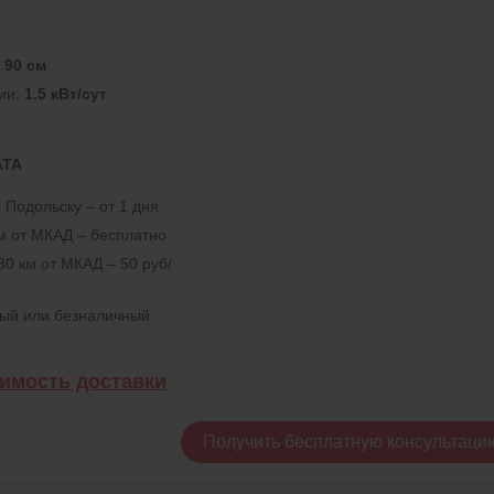
:
90 см
ии:
1.5 кВт/сут
АТА
 Подольску – от 1 дня
км от МКАД – бесплатно
30 км от МКАД – 50 руб/
ный или безналичный
оимость доставки
Получить бесплатную консультаци