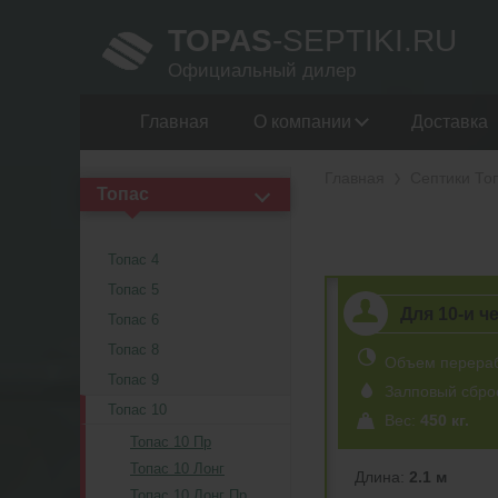
TOPAS
-SEPTIKI.RU
Официальный дилер
Главная
О компании
Доставка
Главная
Септики То
Топас
Топас 4
Топас 5
Для 10-и ч
Топас 6
Топас 8
Объем перера
Топас 9
Залповый сбро
Топас 10
Вес:
450 кг.
Топас 10 Пр
Топас 10 Лонг
Длина:
2.1 м
Топас 10 Лонг Пр