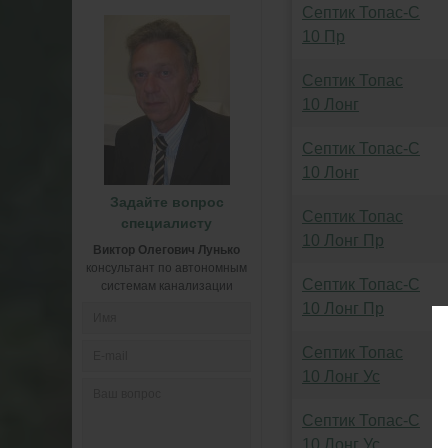
Септик Топас-С
10 Пр
Септик Топас
10 Лонг
Септик Топас-С
10 Лонг
Задайте вопрос
Септик Топас
специалисту
10 Лонг Пр
Виктор Олегович Лунько
консультант по автономным
Септик Топас-С
системам канализации
10 Лонг Пр
Септик Топас
10 Лонг Ус
Септик Топас-С
10 Лонг Ус