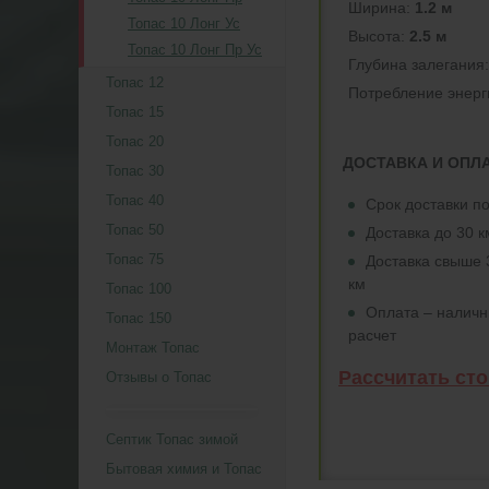
Ширина:
1.2 м
Топас 10 Лонг Ус
Высота:
2.5 м
Топас 10 Лонг Пр Ус
Глубина залегания
Топас 12
Потреблeние энерг
Топас 15
Топас 20
ДОСТАВКА И ОПЛ
Топас 30
Топас 40
Срок доставки по
Топас 50
Доставка до 30 
Топас 75
Доставка свыше 
км
Топас 100
Оплата – налич
Топас 150
расчет
Монтаж Топас
Рассчитать ст
Отзывы о Топас
Септик Топас зимой
Бытовая химия и Топас