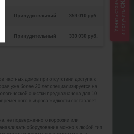
Узнать стоимость
и получить
Принудительный
359 010 руб.
Принудительный
330 030 руб.
в частных домов при отсутствии доступа к
рая уже более 20 лет специализируется на
ологической очистки предназначена для 10
новременного выброса жидкости составляет
на, не подверженного коррозии или
анавливать оборудование можно в любой тип