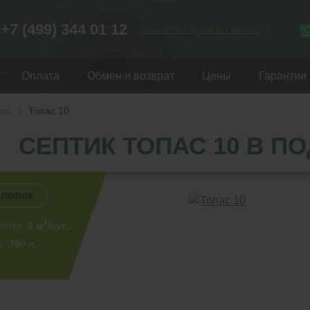
+7 (499) 344 01 12
Заказать обратный звонок
Оплата
Обмен и возврат
Цены
Гарантии
пас
Топас 10
СЕПТИК ТОПАС 10 В П
еловек
3
ботки:
2 м
/сут.
с:
760 л.