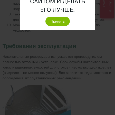
и получить
САЙТОМ И ДЕЛАТЬ
наземным способом они позволяет солнечным лучам
ЕГО ЛУЧШЕ.
нагревать воду.
Также накопительные емкости могут быть использованы
для питьевой воды или хранения пищевых продуктов.
Принять
Можно использовать как резервуары для перевозки
жидкостей.
Требования эксплуатации
Накопительные резервуары выпускаются производителем
полностью готовыми к установке. Срок службы накопительных
канализационных емкостей для стоков - несколько десятков лет
(в идеале – не менее полувека). Все зависит от вида монтажа и
соблюдения эксплуатационных рекомендаций.