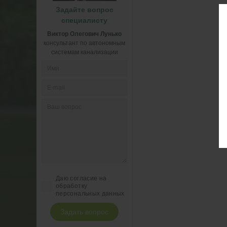
Задайте вопрос
специалисту
Виктор Олегович Лунько
консультант по автономным
системам канализации
Даю согласие на
обработку
персональных данных
Задать вопрос