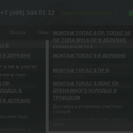
+7 (499) 344 01 12
Заказать обратный звонок
Оплата
Обмен и возврат
Цены
Гарантии
МОНТАЖ ТОПАС 8 ПР, ТОПАС 10
ПР, ТОПАЭРО 6 ПР В ДЕРЕВНЕ
2 В
КРИВАЯ КЛЕТКА
Й ОБЛАСТИ
8 В ДЕРЕВНЕ
МОНТАЖ ТОПАС 9 В ДЕРЕВНЕ
Доставка и установка очистных
ГАЛЕРЕЯ РАБО
станций
вка очистных
МЕШКОВО
МОНТАЖ ТОПАС 8, ДРЕНАЖНОГ
 6 ПР В ХОСТЕ
д. Кривая Клетка, база отдыха «Селигер
МОНТАЖ ТОПАС 8 ПР В
вка очистных
Доставка и установка очистных
КОЛОДЦА В ДЕРЕВНЕ СКУЛИНО
ть
клуб»
 ПР В СНТ
вка очистных
станций
КУВШИНОВО
Доставка и установка очистных
 ПР,
МОНТАЖ ТОПАС 6 ЛОНГ ПР,
акарово
г.Москва , деревня Мешково
 6 ПР, ТЕРМИТ
МОНТАЖ ТОПАС 5 ПР В ДЕРЕВН
Доставка и установка очистных
станций
72И, Хоста, Красная
ЛОДЦА В
ДРЕНАЖНОГО КОЛОДЦА В
станций
вка очистных
КОМ
ПОЛТЕВО
арский край
Тверская обл., д. Скулино
НО
ТРОИЦКОМ
Тверская обл., г. Кувшиново, ул. Северна
8 В ДЕРЕВНЕ
вка очистных
Доставка и установка очистного
а, д. 44
д.39А
вка очистных
Доставка и установка очистных
сооружения
станций
рин парк, д. 376
д. Полтево, КП Полтево-Форест
вка очистных
д, ул. Калиновая, д.
Троицкий а.о, р-он Вороново, квартал
№256
мрский район, д.