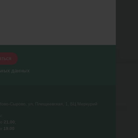
аться
ьных данных
ово-Сырово, ул. Плещеевская, 1, БЦ Меркурий
ы:
о
21.00
;
о
19.00