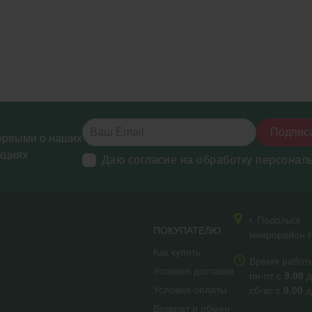
Подпис
ервыми о наших
кциях
Даю согласие на обработку персонал
г. Подольск
ПОКУПАТЕЛЮ
микрорайон Н
Как купить
Время работ
Условия доставки
пн-пт с
9.00
д
Условия оплаты
сб-вс с
9.00
д
Возврат и обмен