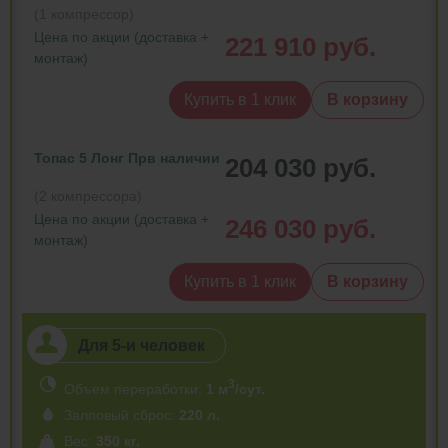
(1 компрессор)
Цена по акции (доставка +
221 910 руб.
монтаж)
Купить в 1 клик
В корзину
Топас 5 Лонг Пр
в наличии
204 030 руб.
(2 компрессора)
Цена по акции (доставка +
246 030 руб.
монтаж)
Купить в 1 клик
В корзину
Для 5-и человек
3
Объем переработки:
1 м
/сут.
Залповый сброс:
220 л.
Вес:
350 кг.