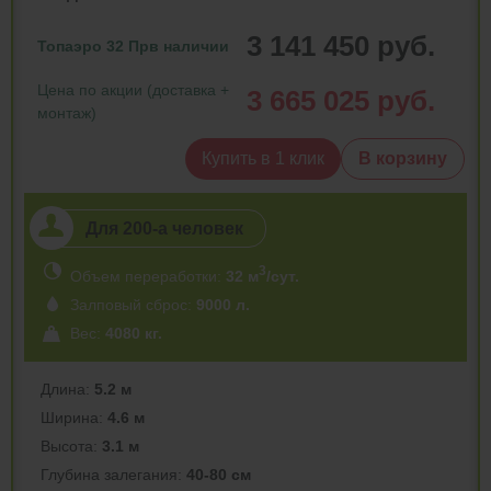
3 141 450 руб.
Топаэро 32 Пр
в наличии
Цена по акции (доставка +
3 665 025 руб.
монтаж)
Купить в 1 клик
В корзину
Для 200-a человек
3
Объем переработки:
32 м
/сут.
Залповый сброс:
9000 л.
Вес:
4080 кг.
Длина:
5.2 м
Ширина:
4.6 м
Высота:
3.1 м
Глубина залегания:
40-80 см